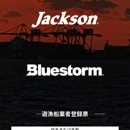
―― 遊漁船業者登録票 ――
氏名または名称