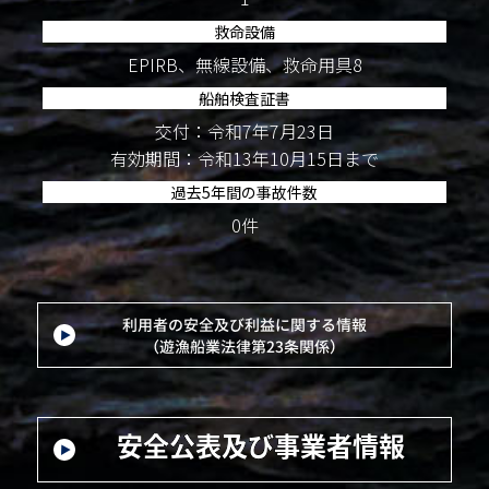
救命設備
EPIRB、無線設備、救命用具8
船舶検査証書
交付：令和7年7月23日
有効期間：令和13年10月15日まで
過去5年間の事故件数
0件