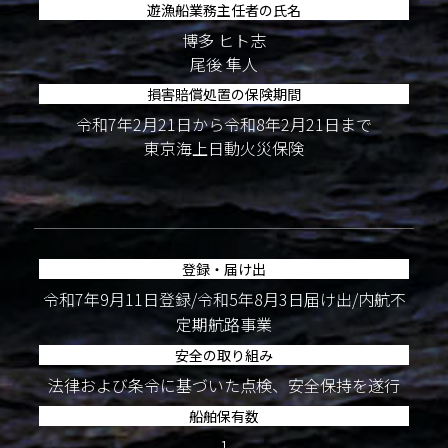
遊漁船業務主任者の氏名
博多 ヒト志
尾後 隼人
損害賠償処置の保険期間
令和7年2月21日から令和8年2月21日まで
東京海上日動火災保険
登録・届け出
令和7年9月11日登録/令和5年8月3日届け出/内航不
定期航路事業
安全の取り組み
法律および条令に基づいた点検、安全保持を遂行
船舶保有数
1