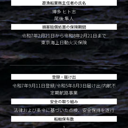
遊漁船業務主任者の氏名
博多 ヒト志
尾後 隼人
損害賠償処置の保険期間
令和7年2月21日から令和8年2月21日まで
東京海上日動火災保険
登録・届け出
令和7年9月11日登録/令和5年8月3日届け出/内航不
定期航路事業
安全の取り組み
法律および条令に基づいた点検、安全保持を遂行
船舶保有数
1