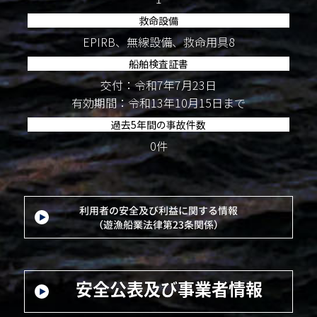
救命設備
EPIRB、無線設備、救命用具8
船舶検査証書
交付：令和7年7月23日
有効期間：令和13年10月15日まで
過去5年間の事故件数
0件