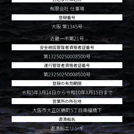
有限会社 仕事場
登録番号
大阪 第1345号
近畿ー不第21号
安全統括管理者資格者証番号
第13250250008500号
運行管理者資格者証番号
第23250250008500号
登録の有効期限
令和5年3月14日から令和10年3月15日まで
営業所の所在地
大阪市大正区鶴町5丁目南福橋下
遊漁船名
遊漁船エリンギ