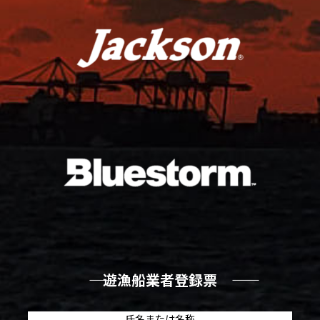
―― 遊漁船業者登録票 ――
氏名または名称