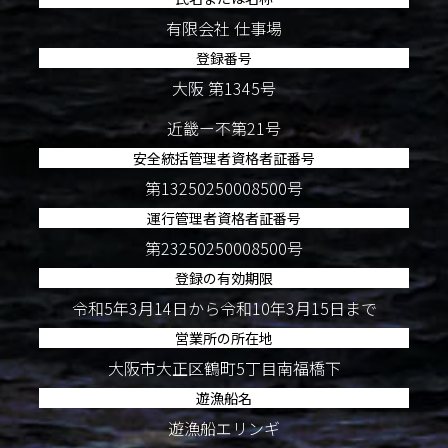
有限会社 仕事場
登録番号
大阪 第1345号
近畿ー不第21号
安全統括管理者資格者証番号
第13250250008500号
運行管理者資格者証番号
第23250250008500号
登録の有効期限
令和5年3月14日から令和10年3月15日まで
営業所の所在地
大阪市大正区鶴町5丁目南福橋下
遊漁船名
遊漁船エリンギ