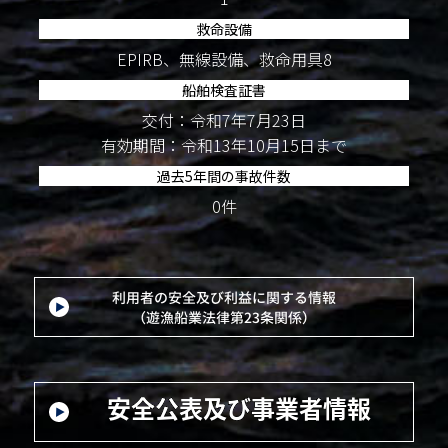
救命設備
EPIRB、無線設備、救命用具8
船舶検査証書
交付：令和7年7月23日
有効期間：令和13年10月15日まで
過去5年間の事故件数
0件