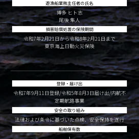
遊漁船業務主任者の氏名
博多 ヒト志
尾後 隼人
損害賠償処置の保険期間
令和7年2月21日から令和8年2月21日まで
東京海上日動火災保険
登録・届け出
令和7年9月11日登録/令和5年8月3日届け出/内航不
定期航路事業
安全の取り組み
法律および条令に基づいた点検、安全保持を遂行
船舶保有数
1