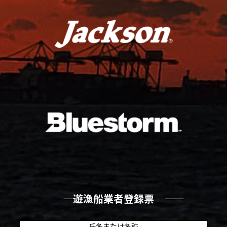
―― 遊漁船業者登録票 ――
氏名または名称