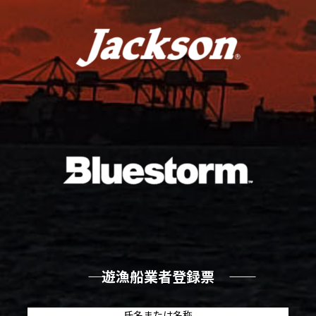
―― 遊漁船業者登録票 ――
氏名または名称