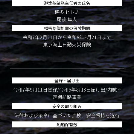
遊漁船業務主任者の氏名
博多 ヒト志
尾後 隼人
損害賠償処置の保険期間
令和7年2月21日から令和8年2月21日まで
東京海上日動火災保険
登録・届け出
令和7年9月11日登録/令和5年8月3日届け出/内航不
定期航路事業
安全の取り組み
法律および条令に基づいた点検、安全保持を遂行
船舶保有数
1