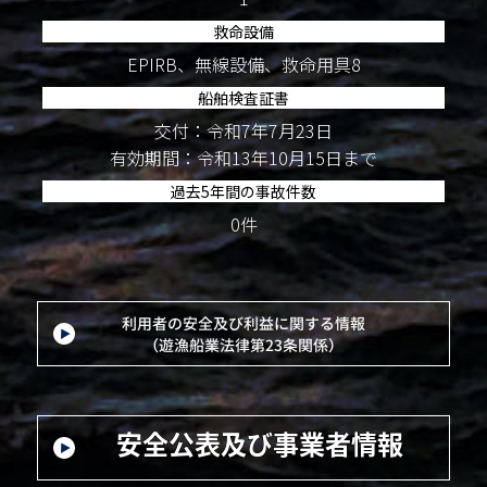
救命設備
EPIRB、無線設備、救命用具8
船舶検査証書
交付：令和7年7月23日
有効期間：令和13年10月15日まで
過去5年間の事故件数
0件