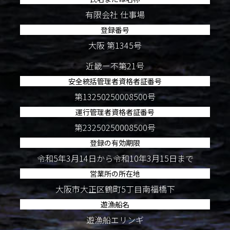
有限会社 仕事場
登録番号
大阪 第1345号
近畿ー不第21号
安全統括管理者資格者証番号
第13250250008500号
運行管理者資格者証番号
第23250250008500号
登録の有効期限
令和5年3月14日から令和10年3月15日まで
営業所の所在地
大阪市大正区鶴町5丁目南福橋下
遊漁船名
遊漁船エリンギ