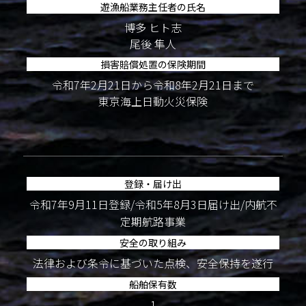
遊漁船業務主任者の氏名
博多 ヒト志
尾後 隼人
損害賠償処置の保険期間
令和7年2月21日から令和8年2月21日まで
東京海上日動火災保険
登録・届け出
令和7年9月11日登録/令和5年8月3日届け出/内航不
定期航路事業
安全の取り組み
法律および条令に基づいた点検、安全保持を遂行
船舶保有数
1