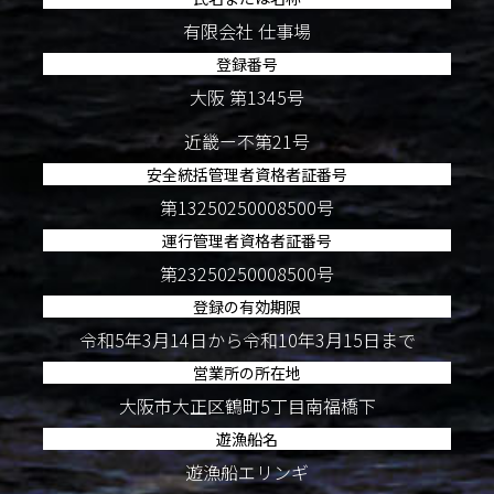
有限会社 仕事場
登録番号
大阪 第1345号
近畿ー不第21号
安全統括管理者資格者証番号
第13250250008500号
運行管理者資格者証番号
第23250250008500号
登録の有効期限
令和5年3月14日から令和10年3月15日まで
営業所の所在地
大阪市大正区鶴町5丁目南福橋下
遊漁船名
遊漁船エリンギ