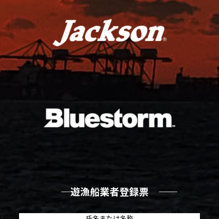
―― 遊漁船業者登録票 ――
氏名または名称