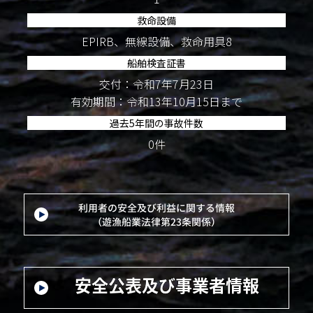
救命設備
EPIRB、無線設備、救命用具8
船舶検査証書
交付：令和7年7月23日
有効期間：令和13年10月15日まで
過去5年間の事故件数
0件