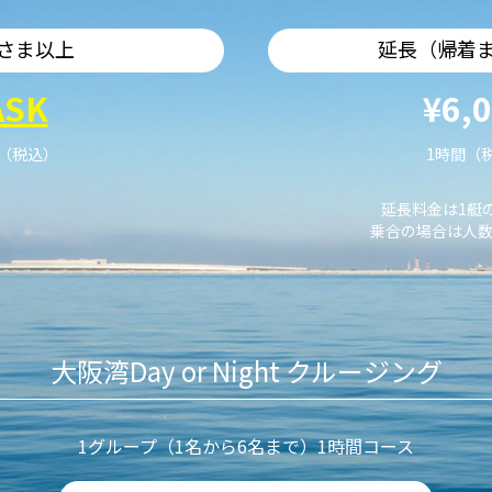
さま以上
延長（帰着
ASK
¥6,
艇（税込）
1時間（
延長料金は1艇
乗合の場合は人数
大阪湾Day or Night クルージング
1グループ（1名から6名まで）1時間コース