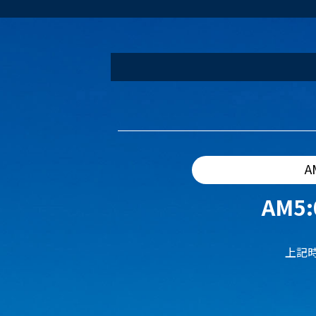
A
AM5:
上記