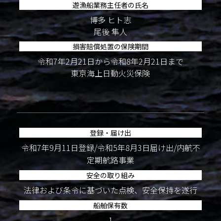
遊漁船業務主任者の氏名
博多 ヒト志
尾後 隼人
損害賠償処置の保険期間
令和7年2月21日から令和8年2月21日まで
東京海上日動火災保険
登録・届け出
令和7年9月11日登録/令和5年8月3日届け出/内航不
定期航路事業
安全の取り組み
法律および条令に基づいた点検、安全保持を遂行
船舶保有数
1