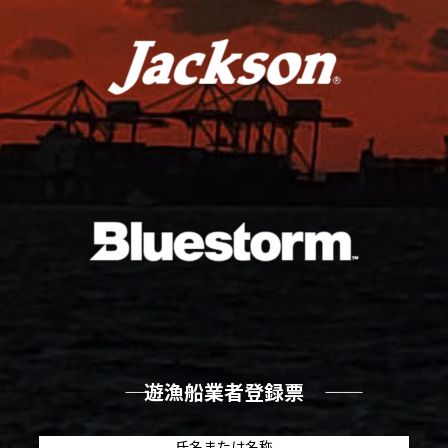
―― 遊漁船業者登録票 ――
氏名または名称