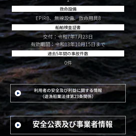
救命設備
EPIRB、無線設備、救命用具8
船舶検査証書
交付：令和7年7月23日
有効期間：令和13年10月15日まで
過去5年間の事故件数
0件