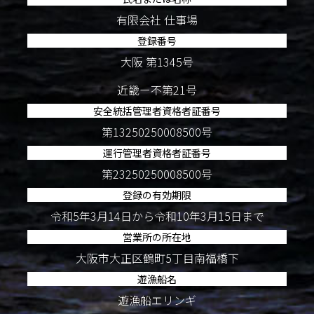
有限会社 仕事場
登録番号
大阪 第1345号
近畿ー不第21号
安全統括管理者資格者証番号
第13250250008500号
運行管理者資格者証番号
第23250250008500号
登録の有効期限
令和5年3月14日から令和10年3月15日まで
営業所の所在地
大阪市大正区鶴町5丁目南福橋下
遊漁船名
遊漁船エリンギ