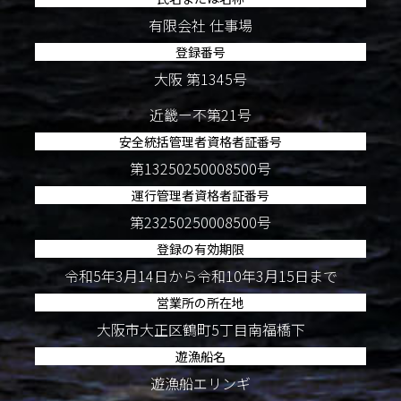
有限会社 仕事場
登録番号
大阪 第1345号
近畿ー不第21号
安全統括管理者資格者証番号
第13250250008500号
運行管理者資格者証番号
第23250250008500号
登録の有効期限
令和5年3月14日から令和10年3月15日まで
営業所の所在地
大阪市大正区鶴町5丁目南福橋下
遊漁船名
遊漁船エリンギ