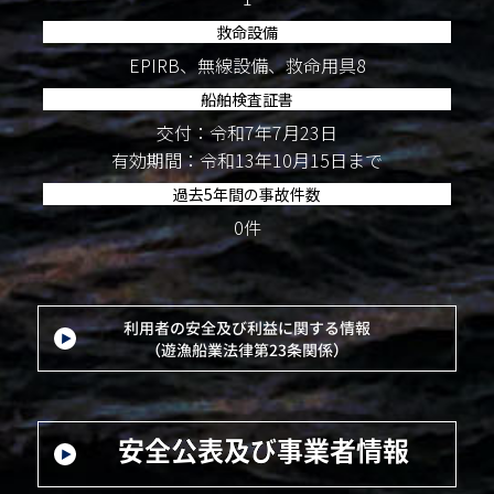
救命設備
EPIRB、無線設備、救命用具8
船舶検査証書
交付：令和7年7月23日
有効期間：令和13年10月15日まで
過去5年間の事故件数
0件