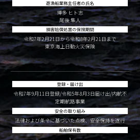
遊漁船業務主任者の氏名
博多 ヒト志
尾後 隼人
損害賠償処置の保険期間
令和7年2月21日から令和8年2月21日まで
東京海上日動火災保険
登録・届け出
令和7年9月11日登録/令和5年8月3日届け出/内航不
定期航路事業
安全の取り組み
法律および条令に基づいた点検、安全保持を遂行
船舶保有数
1