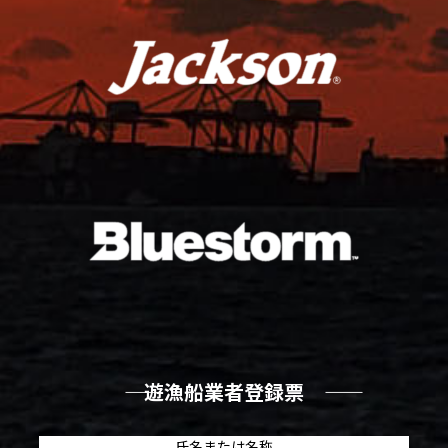
―― 遊漁船業者登録票 ――
氏名または名称