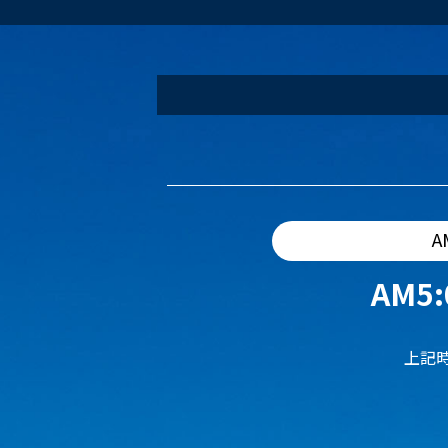
A
AM5:
上記