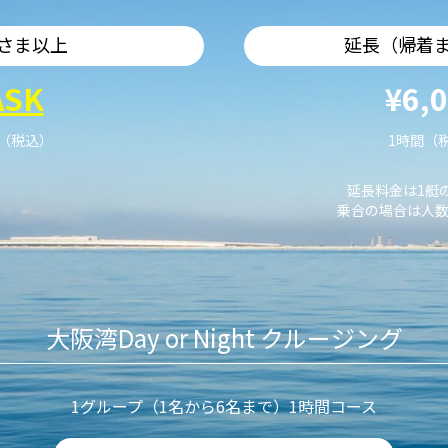
さま以上
延長（帰着
ASK
¥6,
艇（税込）
1時間（
延長料金は1艇
乗合の場合は人数
大阪湾Day or Night クルージング
1グループ（1名から6名まで）1時間コース