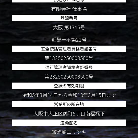
有限会社 仕事場
登録番号
大阪 第1345号
近畿ー不第21号
安全統括管理者資格者証番号
第13250250008500号
運行管理者資格者証番号
第23250250008500号
登録の有効期限
令和5年3月14日から令和10年3月15日まで
営業所の所在地
大阪市大正区鶴町5丁目南福橋下
遊漁船名
遊漁船エリンギ