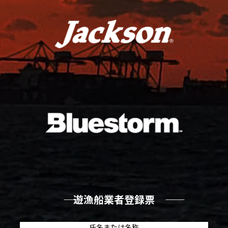
―― 遊漁船業者登録票 ――
氏名または名称