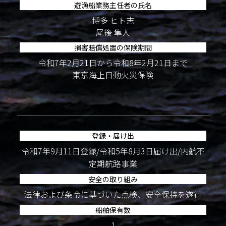
遊漁船業務主任者の氏名
博多 ヒト志
尾後 隼人
損害賠償処置の保険期間
令和7年2月21日から令和8年2月21日まで
東京海上日動火災保険
登録・届け出
令和7年9月11日登録/令和5年8月3日届け出/内航不
定期航路事業
安全の取り組み
法律および条令に基づいた点検、安全保持を遂行
船舶保有数
1