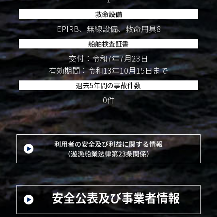
救命設備
EPIRB、無線設備、救命用具8
船舶検査証書
交付：令和7年7月23日
有効期間：令和13年10月15日まで
過去5年間の事故件数
0件