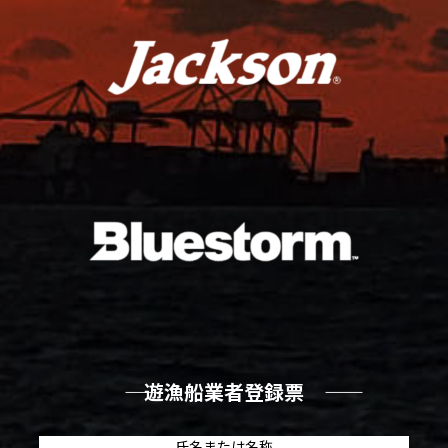
―― 遊漁船業者登録票 ――
氏名または名称