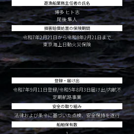
遊漁船業務主任者の氏名
博多 ヒト志
尾後 隼人
損害賠償処置の保険期間
令和7年2月21日から令和8年2月21日まで
東京海上日動火災保険
登録・届け出
令和7年9月11日登録/令和5年8月3日届け出/内航不
定期航路事業
安全の取り組み
法律および条令に基づいた点検、安全保持を遂行
船舶保有数
1