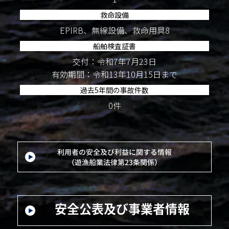
救命設備
EPIRB、無線設備、救命用具8
船舶検査証書
交付：令和7年7月23日
有効期間：令和13年10月15日まで
過去5年間の事故件数
0件