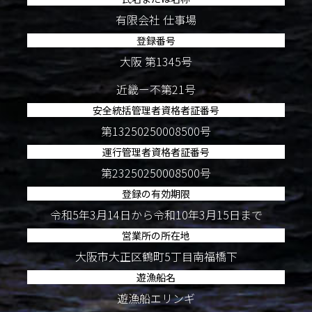
有限会社 仕事場
登録番号
大阪 第1345号
近畿ー不第21号
安全統括管理者資格者証番号
第13250250008500号
運行管理者資格者証番号
第23250250008500号
登録の有効期限
令和5年3月14日から令和10年3月15日まで
営業所の所在地
大阪市大正区鶴町5丁目南福橋下
遊漁船名
遊漁船エリンギ