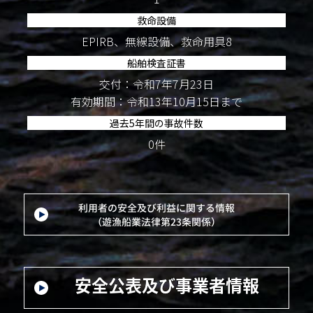
救命設備
EPIRB、無線設備、救命用具8
船舶検査証書
交付：令和7年7月23日
有効期間：令和13年10月15日まで
過去5年間の事故件数
0件