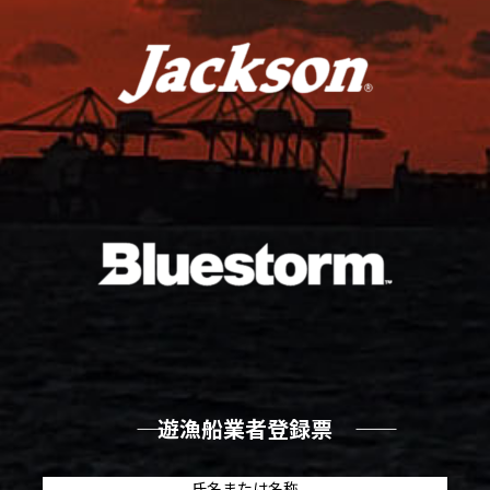
―― 遊漁船業者登録票 ――
氏名または名称