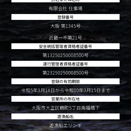
有限会社 仕事場
登録番号
大阪 第1345号
近畿ー不第21号
安全統括管理者資格者証番号
第13250250008500号
運行管理者資格者証番号
第23250250008500号
登録の有効期限
令和5年3月14日から令和10年3月15日まで
営業所の所在地
大阪市大正区鶴町5丁目南福橋下
遊漁船名
遊漁船エリンギ