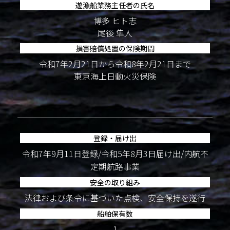
遊漁船業務主任者の氏名
博多 ヒト志
尾後 隼人
損害賠償処置の保険期間
令和7年2月21日から令和8年2月21日まで
東京海上日動火災保険
登録・届け出
令和7年9月11日登録/令和5年8月3日届け出/内航不
定期航路事業
安全の取り組み
法律および条令に基づいた点検、安全保持を遂行
船舶保有数
1