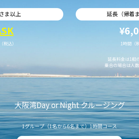
さま以上
延長（帰着
ASK
¥6,
艇（税込）
1時間（
延長料金は1艇
乗合の場合は人数
大阪湾Day or Night クルージング
1グループ（1名から6名まで）1時間コース