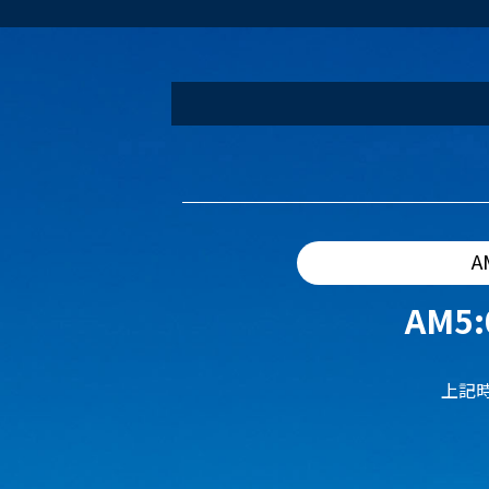
A
AM5:
上記