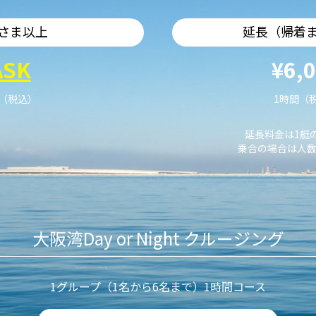
さま以上
延長（帰着
ASK
¥6,
艇（税込）
1時間（
延長料金は1艇
乗合の場合は人数
大阪湾Day or Night クルージング
1グループ（1名から6名まで）1時間コース