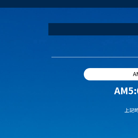
A
AM5:
上記