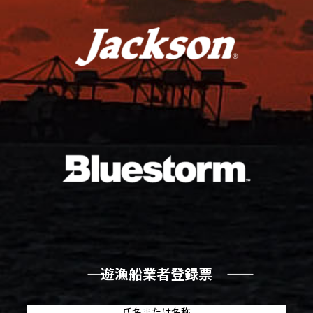
―― 遊漁船業者登録票 ――
氏名または名称