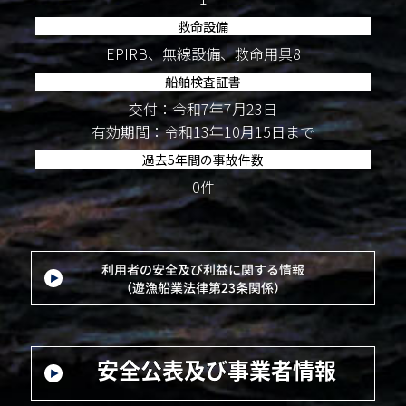
救命設備
EPIRB、無線設備、救命用具8
船舶検査証書
交付：令和7年7月23日
有効期間：令和13年10月15日まで
過去5年間の事故件数
0件