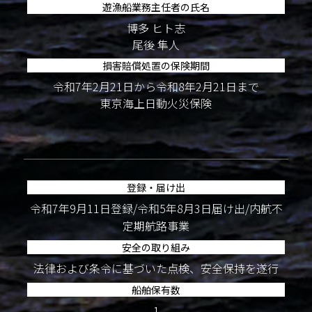
遊漁船業務主任者の氏名
博多 ヒト志
尾後 隼人
損害賠償処置の保険期間
令和7年2月21日から令和8年2月21日まで
東京海上日動火災保険
登録・届け出
令和7年9月11日登録/令和5年8月3日届け出/内航不
定期航路事業
安全の取り組み
法律および条令に基づいた点検、安全保持を遂行
船舶保有数
1