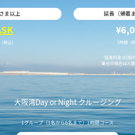
さま以上
延長（帰着
ASK
¥6,
艇（税込）
1時間（
延長料金は1艇
乗合の場合は人数
大阪湾Day or Night クルージング
1グループ（1名から6名まで）1時間コース