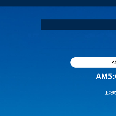
A
AM5:
上記