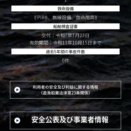
救命設備
EPIRB、無線設備、救命用具8
船舶検査証書
交付：令和7年7月23日
有効期間：令和13年10月15日まで
過去5年間の事故件数
0件