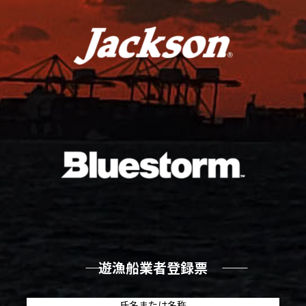
―― 遊漁船業者登録票 ――
氏名または名称