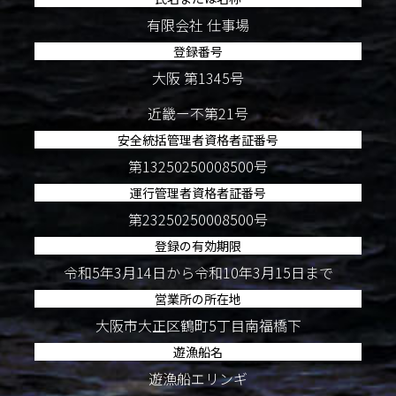
有限会社 仕事場
登録番号
大阪 第1345号
近畿ー不第21号
安全統括管理者資格者証番号
第13250250008500号
運行管理者資格者証番号
第23250250008500号
登録の有効期限
令和5年3月14日から令和10年3月15日まで
営業所の所在地
大阪市大正区鶴町5丁目南福橋下
遊漁船名
遊漁船エリンギ