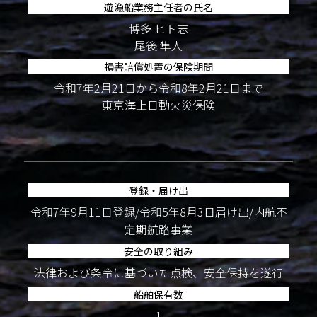
遊漁船業務主任者の氏名
博多 ヒト志
尾後 隼人
損害賠償処置の保険期間
令和7年2月21日から令和8年2月21日まで
東京海上日動火災保険
登録・届け出
令和7年9月11日登録/令和5年8月3日届け出/内航不
定期航路事業
安全の取り組み
法律および条令に基づいた点検、安全保持を遂行
船舶保有数
1