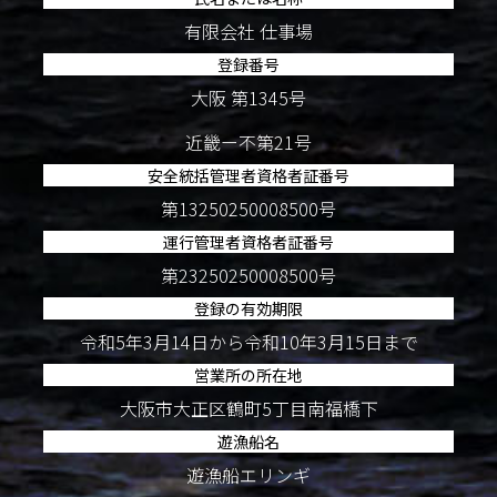
有限会社 仕事場
登録番号
大阪 第1345号
近畿ー不第21号
安全統括管理者資格者証番号
第13250250008500号
運行管理者資格者証番号
第23250250008500号
登録の有効期限
令和5年3月14日から令和10年3月15日まで
営業所の所在地
大阪市大正区鶴町5丁目南福橋下
遊漁船名
遊漁船エリンギ