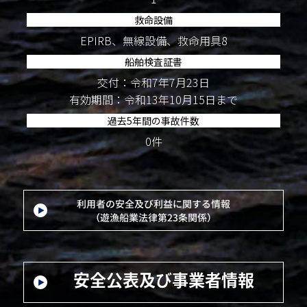
救命設備
EPIRB、無線設備、救命用具8
船舶検査証書
交付：令和7年7月23日
有効期間：令和13年10月15日まで
過去5年間の事故件数
0件