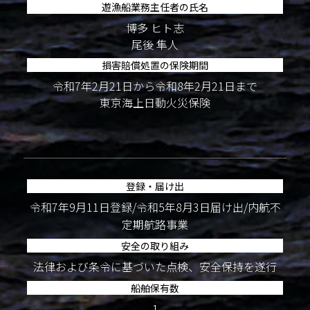
遊漁船業務主任者の氏名
博多 ヒト志
尾後 隼人
損害賠償処置の保険期間
令和7年2月21日から令和8年2月21日まで
東京海上日動火災保険
登録・届け出
令和7年9月11日登録/令和5年8月3日届け出/内航不
定期航路事業
安全の取り組み
法律および条令に基づいた点検、安全保持を遂行
船舶保有数
1