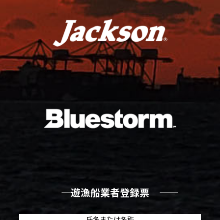
―― 遊漁船業者登録票 ――
氏名または名称