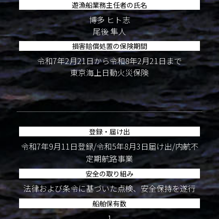
遊漁船業務主任者の氏名
博多 ヒト志
尾後 隼人
損害賠償処置の保険期間
令和7年2月21日から令和8年2月21日まで
東京海上日動火災保険
登録・届け出
令和7年9月11日登録/令和5年8月3日届け出/内航不
定期航路事業
安全の取り組み
法律および条令に基づいた点検、安全保持を遂行
船舶保有数
1