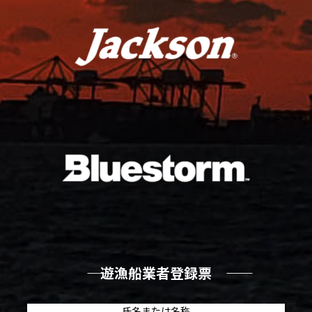
―― 遊漁船業者登録票 ――
氏名または名称