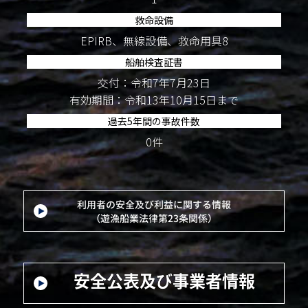
救命設備
EPIRB、無線設備、救命用具8
船舶検査証書
交付：令和7年7月23日
有効期間：令和13年10月15日まで
過去5年間の事故件数
0件