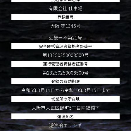
有限会社 仕事場
登録番号
大阪 第1345号
近畿ー不第21号
安全統括管理者資格者証番号
第13250250008500号
運行管理者資格者証番号
第23250250008500号
登録の有効期限
令和5年3月14日から令和10年3月15日まで
営業所の所在地
大阪市大正区鶴町5丁目南福橋下
遊漁船名
遊漁船エリンギ