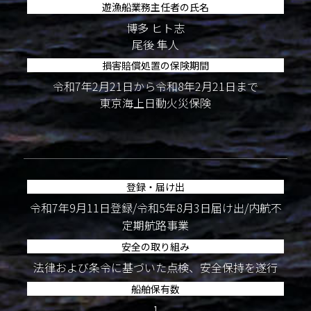
遊漁船業務主任者の氏名
博多 ヒト志
尾後 隼人
損害賠償処置の保険期間
令和7年2月21日から令和8年2月21日まで
東京海上日動火災保険
登録・届け出
令和7年9月11日登録/令和5年8月3日届け出/内航不
定期航路事業
安全の取り組み
法律および条令に基づいた点検、安全保持を遂行
船舶保有数
1