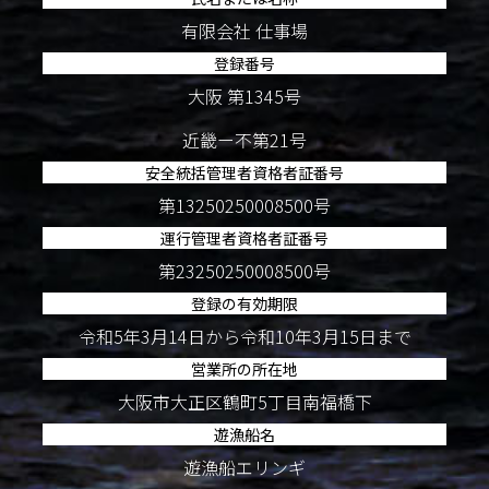
有限会社 仕事場
登録番号
大阪 第1345号
近畿ー不第21号
安全統括管理者資格者証番号
第13250250008500号
運行管理者資格者証番号
第23250250008500号
登録の有効期限
令和5年3月14日から令和10年3月15日まで
営業所の所在地
大阪市大正区鶴町5丁目南福橋下
遊漁船名
遊漁船エリンギ