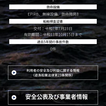
救命設備
EPIRB、無線設備、救命用具8
船舶検査証書
交付：令和7年7月23日
有効期間：令和13年10月15日まで
過去5年間の事故件数
0件