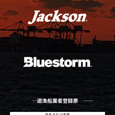
―― 遊漁船業者登録票 ――
氏名または名称