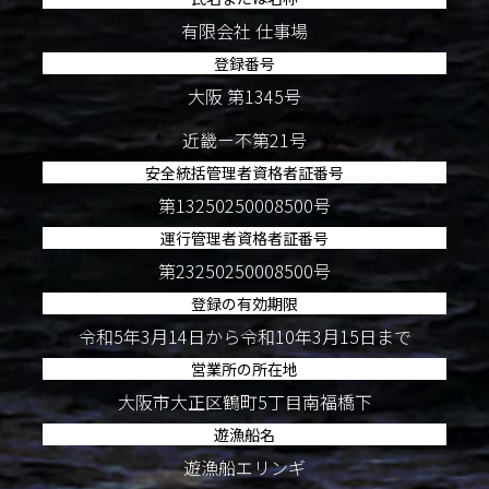
有限会社 仕事場
登録番号
大阪 第1345号
近畿ー不第21号
安全統括管理者資格者証番号
第13250250008500号
運行管理者資格者証番号
第23250250008500号
登録の有効期限
令和5年3月14日から令和10年3月15日まで
営業所の所在地
大阪市大正区鶴町5丁目南福橋下
遊漁船名
遊漁船エリンギ