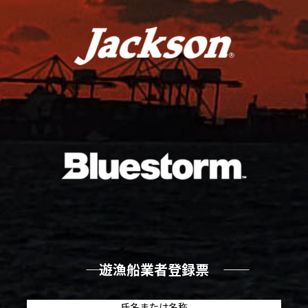
―― 遊漁船業者登録票 ――
氏名または名称