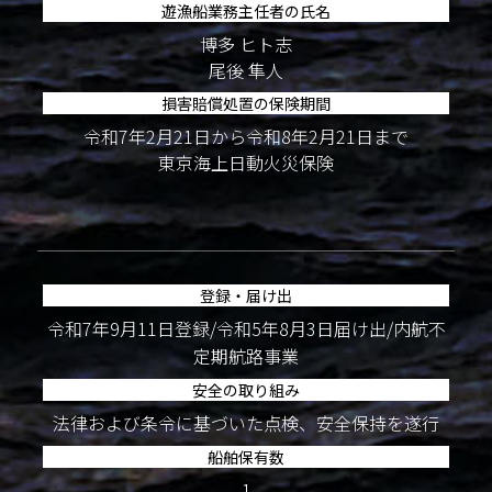
遊漁船業務主任者の氏名
博多 ヒト志
尾後 隼人
損害賠償処置の保険期間
令和7年2月21日から令和8年2月21日まで
東京海上日動火災保険
登録・届け出
令和7年9月11日登録/令和5年8月3日届け出/内航不
定期航路事業
安全の取り組み
法律および条令に基づいた点検、安全保持を遂行
船舶保有数
1