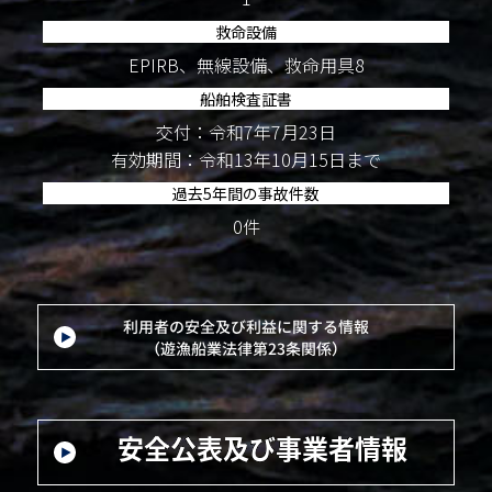
救命設備
EPIRB、無線設備、救命用具8
船舶検査証書
交付：令和7年7月23日
有効期間：令和13年10月15日まで
過去5年間の事故件数
0件