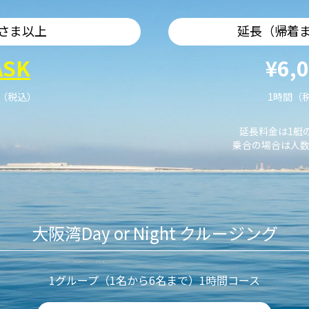
さま以上
延長（帰着
ASK
¥6,
艇（税込）
1時間（
延長料金は1艇
乗合の場合は人数
大阪湾Day or Night クルージング
1グループ（1名から6名まで）1時間コース