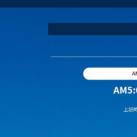
A
AM5:
上記