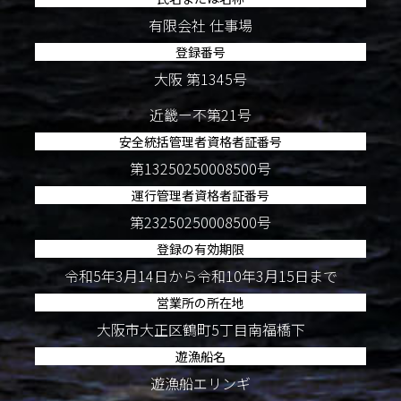
有限会社 仕事場
登録番号
大阪 第1345号
近畿ー不第21号
安全統括管理者資格者証番号
第13250250008500号
運行管理者資格者証番号
第23250250008500号
登録の有効期限
令和5年3月14日から令和10年3月15日まで
営業所の所在地
大阪市大正区鶴町5丁目南福橋下
遊漁船名
遊漁船エリンギ