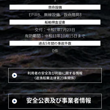
救命設備
EPIRB、無線設備、救命用具8
船舶検査証書
交付：令和7年7月23日
有効期間：令和13年10月15日まで
過去5年間の事故件数
0件