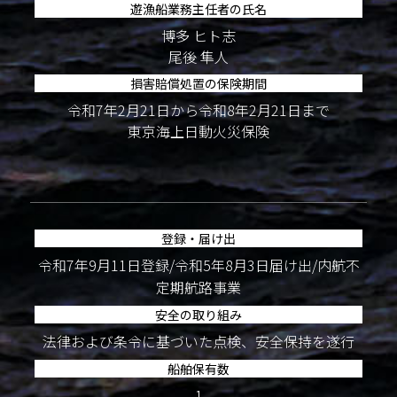
遊漁船業務主任者の氏名
博多 ヒト志
尾後 隼人
損害賠償処置の保険期間
令和7年2月21日から令和8年2月21日まで
東京海上日動火災保険
登録・届け出
令和7年9月11日登録/令和5年8月3日届け出/内航不
定期航路事業
安全の取り組み
法律および条令に基づいた点検、安全保持を遂行
船舶保有数
1