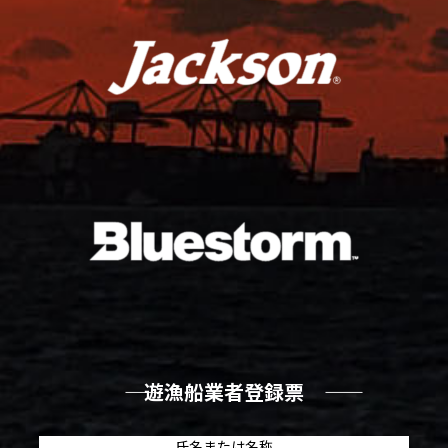
―― 遊漁船業者登録票 ――
氏名または名称