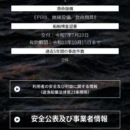
救命設備
EPIRB、無線設備、救命用具8
船舶検査証書
交付：令和7年7月23日
有効期間：令和13年10月15日まで
過去5年間の事故件数
0件