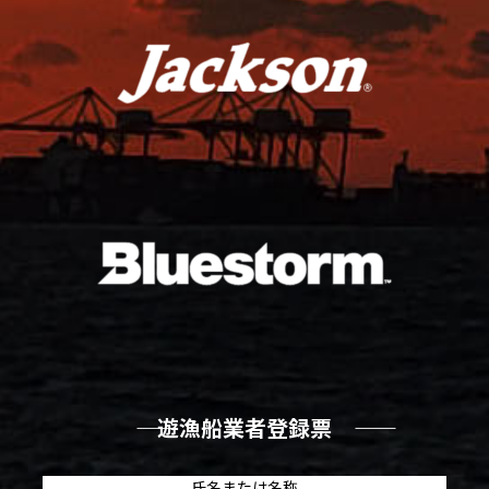
―― 遊漁船業者登録票 ――
氏名または名称