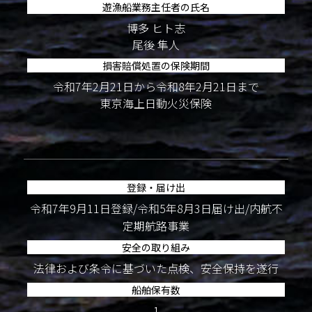
遊漁船業務主任者の氏名
博多 ヒト志
尾後 隼人
損害賠償処置の保険期間
令和7年2月21日から令和8年2月21日まで
東京海上日動火災保険
登録・届け出
令和7年9月11日登録/令和5年8月3日届け出/内航不
定期航路事業
安全の取り組み
法律および条令に基づいた点検、安全保持を遂行
船舶保有数
1