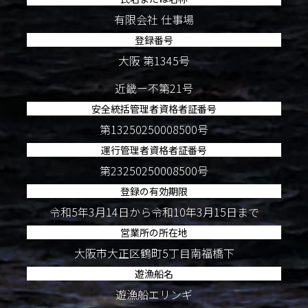
有限会社 仕事場
登録番号
大阪 第1345号
近畿ー不第21号
安全統括管理者資格者証番号
第13250250008500号
運行管理者資格者証番号
第23250250008500号
登録の有効期限
令和5年3月14日から令和10年3月15日まで
営業所の所在地
大阪市大正区鶴町5丁目南福橋下
遊漁船名
遊漁船エリンギ