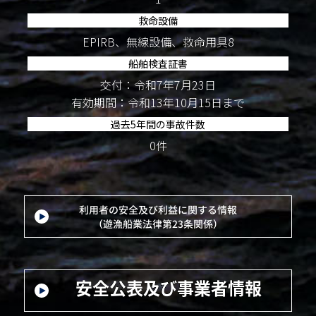
救命設備
EPIRB、無線設備、救命用具8
船舶検査証書
交付：令和7年7月23日
有効期間：令和13年10月15日まで
過去5年間の事故件数
0件