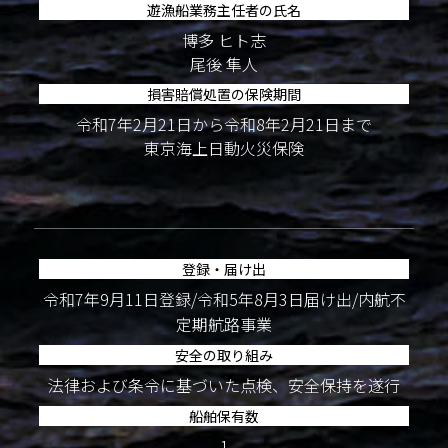
遊漁船業務主任者の氏名
博多 ヒト志
尾後 隼人
損害賠償処置の保険期間
令和7年2月21日から令和8年2月21日まで
東京海上日動火災保険
登録・届け出
令和7年9月11日登録/令和5年8月3日届け出/内航不
定期航路事業
安全の取り組み
法律および条令に基づいた点検、安全保持を遂行
船舶保有数
1