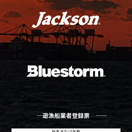
―― 遊漁船業者登録票 ――
氏名または名称