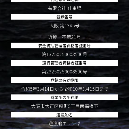
有限会社 仕事場
登録番号
大阪 第1345号
近畿ー不第21号
安全統括管理者資格者証番号
第13250250008500号
運行管理者資格者証番号
第23250250008500号
登録の有効期限
令和5年3月14日から令和10年3月15日まで
営業所の所在地
大阪市大正区鶴町5丁目南福橋下
遊漁船名
遊漁船エリンギ