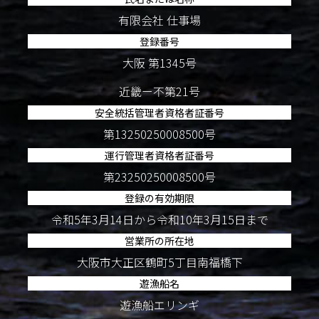
有限会社 仕事場
登録番号
大阪 第1345号
近畿ー不第21号
安全統括管理者資格者証番号
第13250250008500号
運行管理者資格者証番号
第23250250008500号
登録の有効期限
令和5年3月14日から令和10年3月15日まで
営業所の所在地
大阪市大正区鶴町5丁目南福橋下
遊漁船名
遊漁船エリンギ