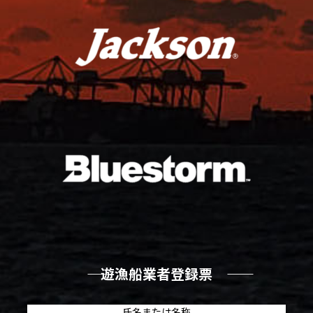
―― 遊漁船業者登録票 ――
氏名または名称