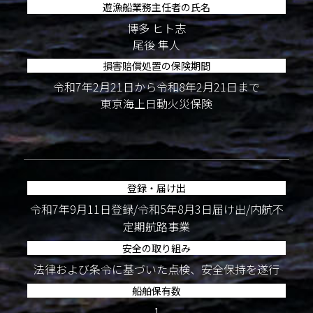
遊漁船業務主任者の氏名
博多 ヒト志
尾後 隼人
損害賠償処置の保険期間
令和7年2月21日から令和8年2月21日まで
東京海上日動火災保険
登録・届け出
令和7年9月11日登録/令和5年8月3日届け出/内航不
定期航路事業
安全の取り組み
法律および条令に基づいた点検、安全保持を遂行
船舶保有数
1