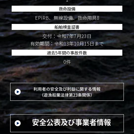
救命設備
EPIRB、無線設備、救命用具8
船舶検査証書
交付：令和7年7月23日
有効期間：令和13年10月15日まで
過去5年間の事故件数
0件