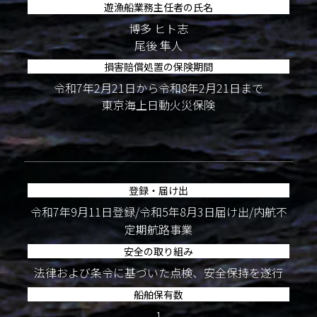
遊漁船業務主任者の氏名
博多 ヒト志
尾後 隼人
損害賠償処置の保険期間
令和7年2月21日から令和8年2月21日まで
東京海上日動火災保険
登録・届け出
令和7年9月11日登録/令和5年8月3日届け出/内航不
定期航路事業
安全の取り組み
法律および条令に基づいた点検、安全保持を遂行
船舶保有数
1