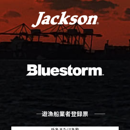
―― 遊漁船業者登録票 ――
氏名または名称