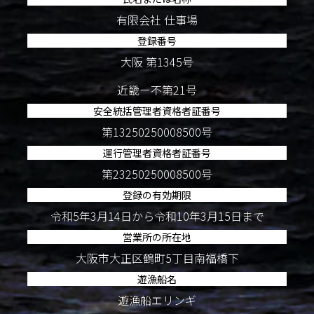
有限会社 仕事場
登録番号
大阪 第1345号
近畿ー不第21号
安全統括管理者資格者証番号
第13250250008500号
運行管理者資格者証番号
第23250250008500号
登録の有効期限
令和5年3月14日から令和10年3月15日まで
営業所の所在地
大阪市大正区鶴町5丁目南福橋下
遊漁船名
遊漁船エリンギ