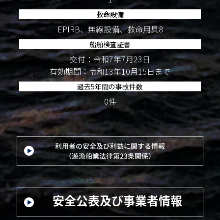
救命設備
EPIRB、無線設備、救命用具8
船舶検査証書
交付：令和7年7月23日
有効期間：令和13年10月15日まで
過去5年間の事故件数
0件