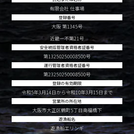
有限会社 仕事場
登録番号
大阪 第1345号
近畿ー不第21号
安全統括管理者資格者証番号
第13250250008500号
運行管理者資格者証番号
第23250250008500号
登録の有効期限
令和5年3月14日から令和10年3月15日まで
営業所の所在地
大阪市大正区鶴町5丁目南福橋下
遊漁船名
遊漁船エリンギ