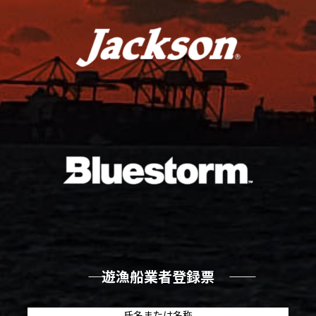
―― 遊漁船業者登録票 ――
氏名または名称