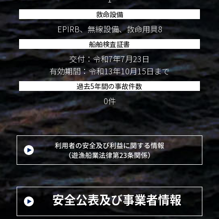
救命設備
EPIRB、無線設備、救命用具8
船舶検査証書
交付：令和7年7月23日
有効期間：令和13年10月15日まで
過去5年間の事故件数
0件