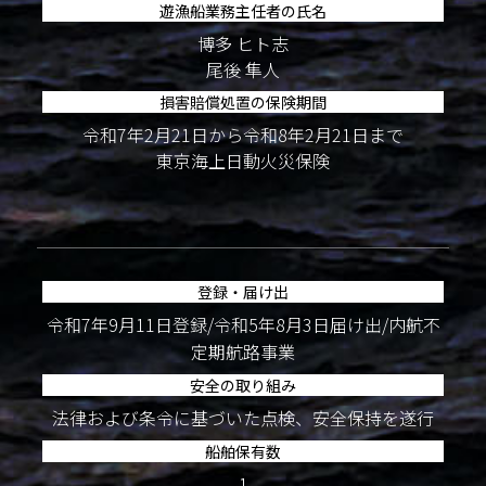
遊漁船業務主任者の氏名
博多 ヒト志
尾後 隼人
損害賠償処置の保険期間
令和7年2月21日から令和8年2月21日まで
東京海上日動火災保険
登録・届け出
令和7年9月11日登録/令和5年8月3日届け出/内航不
定期航路事業
安全の取り組み
法律および条令に基づいた点検、安全保持を遂行
船舶保有数
1