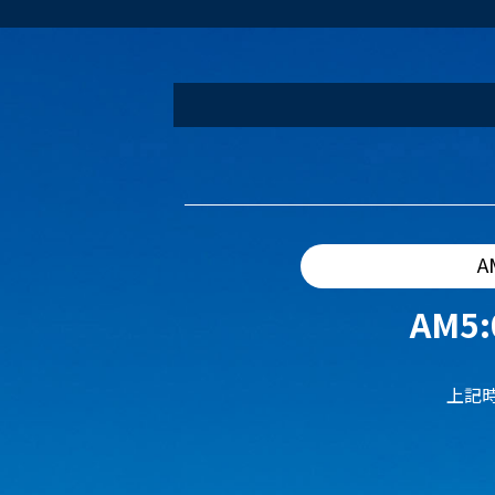
A
AM5:
上記