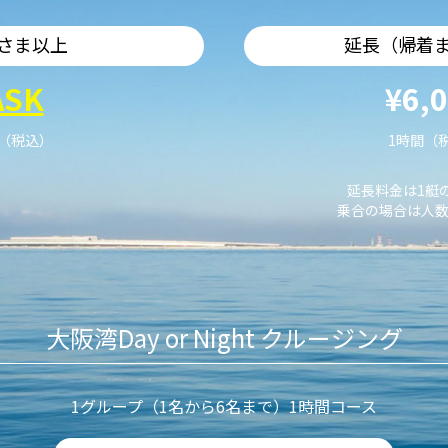
さま以上
延長（帰着
ASK
¥6,
艇（税込）
1時間（
延長料金は1艇
乗合の場合は人数
大阪湾Day or Night クルージング
1グループ（1名から6名まで）1時間コース