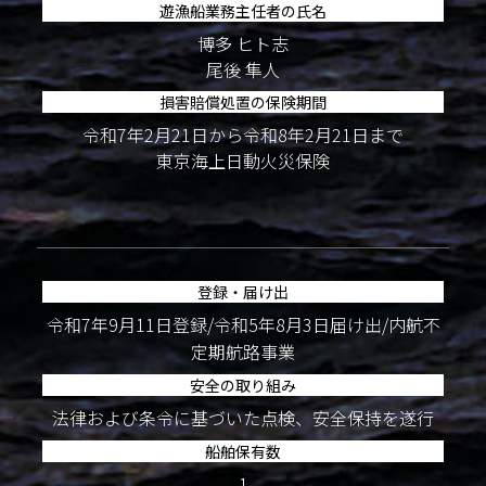
遊漁船業務主任者の氏名
博多 ヒト志
尾後 隼人
損害賠償処置の保険期間
令和7年2月21日から令和8年2月21日まで
東京海上日動火災保険
登録・届け出
令和7年9月11日登録/令和5年8月3日届け出/内航不
定期航路事業
安全の取り組み
法律および条令に基づいた点検、安全保持を遂行
船舶保有数
1