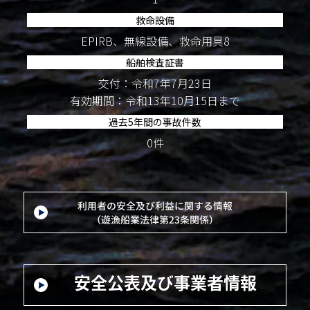
救命設備
EPIRB、無線設備、救命用具8
船舶検査証書
交付：令和7年7月23日
有効期間：令和13年10月15日まで
過去5年間の事故件数
0件