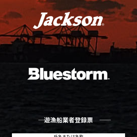
―― 遊漁船業者登録票 ――
氏名または名称