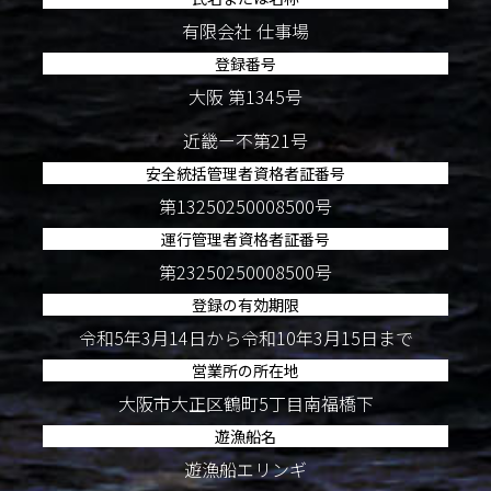
有限会社 仕事場
登録番号
大阪 第1345号
近畿ー不第21号
安全統括管理者資格者証番号
第13250250008500号
運行管理者資格者証番号
第23250250008500号
登録の有効期限
令和5年3月14日から令和10年3月15日まで
営業所の所在地
大阪市大正区鶴町5丁目南福橋下
遊漁船名
遊漁船エリンギ