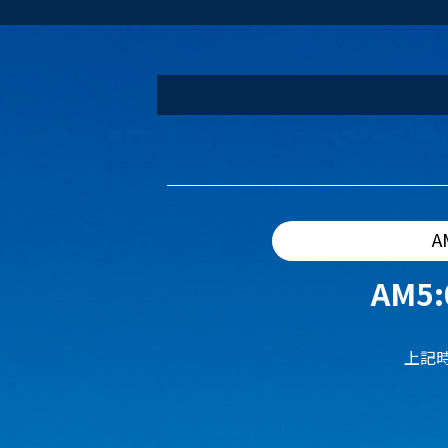
A
AM5:
上記