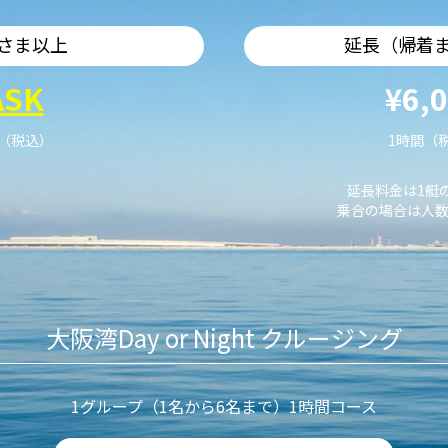
さま以上
延長（帰着
ASK
¥6,
艇（税込）
1時間（
延長料金は1艇
乗合の場合は人数
大阪湾Day or Night クルージング
1グループ（1名から6名まで）1時間コース