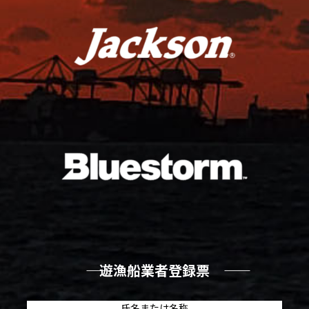
―― 遊漁船業者登録票 ――
氏名または名称