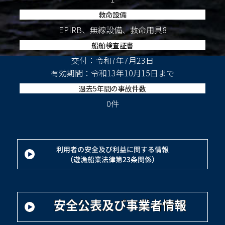
救命設備
EPIRB、無線設備、救命用具8
船舶検査証書
交付：令和7年7月23日
有効期間：令和13年10月15日まで
過去5年間の事故件数
0件