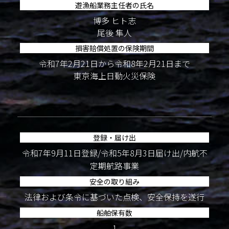
遊漁船業務主任者の氏名
博多 ヒト志
尾後 隼人
損害賠償処置の保険期間
令和7年2月21日から令和8年2月21日まで
東京海上日動火災保険
登録・届け出
令和7年9月11日登録/令和5年8月3日届け出/内航不
定期航路事業
安全の取り組み
法律および条令に基づいた点検、安全保持を遂行
船舶保有数
1