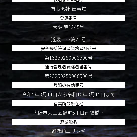
有限会社 仕事場
登録番号
大阪 第1345号
近畿ー不第21号
安全統括管理者資格者証番号
第13250250008500号
運行管理者資格者証番号
第23250250008500号
登録の有効期限
令和5年3月14日から令和10年3月15日まで
営業所の所在地
大阪市大正区鶴町5丁目南福橋下
遊漁船名
遊漁船エリンギ