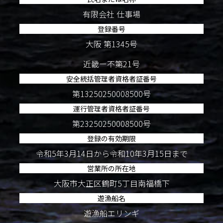
有限会社 仕事場
登録番号
大阪 第1345号
近畿ー不第21号
安全統括管理者資格者証番号
第13250250008500号
運行管理者資格者証番号
第23250250008500号
登録の有効期限
令和5年3月14日から令和10年3月15日まで
営業所の所在地
大阪市大正区鶴町5丁目南福橋下
遊漁船名
遊漁船エリンギ