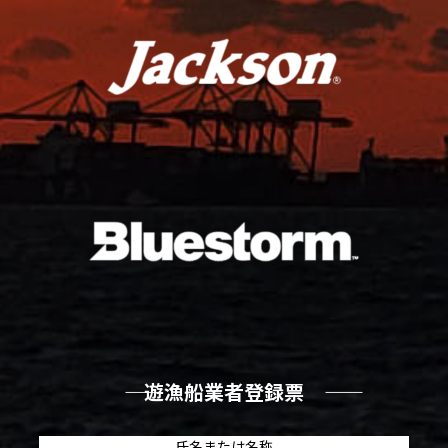
―― 遊漁船業者登録票 ――
氏名または名称