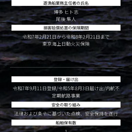
遊漁船業務主任者の氏名
博多 ヒト志
尾後 隼人
損害賠償処置の保険期間
令和7年2月21日から令和8年2月21日まで
東京海上日動火災保険
登録・届け出
令和7年9月11日登録/令和5年8月3日届け出/内航不
定期航路事業
安全の取り組み
法律および条令に基づいた点検、安全保持を遂行
船舶保有数
1