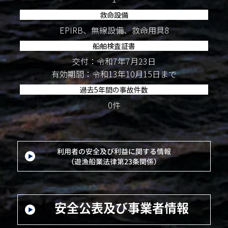
救命設備
EPIRB、無線設備、救命用具8
船舶検査証書
交付：令和7年7月23日
有効期間：令和13年10月15日まで
過去5年間の事故件数
0件