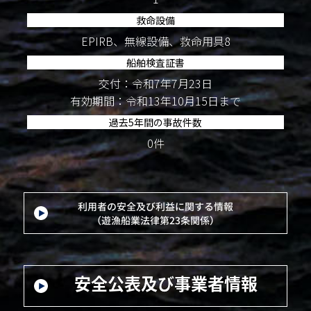
救命設備
EPIRB、無線設備、救命用具8
船舶検査証書
交付：令和7年7月23日
有効期間：令和13年10月15日まで
過去5年間の事故件数
0件