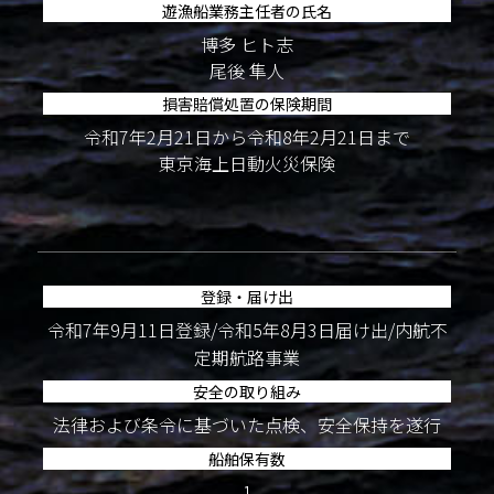
遊漁船業務主任者の氏名
博多 ヒト志
尾後 隼人
損害賠償処置の保険期間
令和7年2月21日から令和8年2月21日まで
東京海上日動火災保険
登録・届け出
令和7年9月11日登録/令和5年8月3日届け出/内航不
定期航路事業
安全の取り組み
法律および条令に基づいた点検、安全保持を遂行
船舶保有数
1