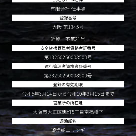
有限会社 仕事場
登録番号
大阪 第1345号
近畿ー不第21号
安全統括管理者資格者証番号
第13250250008500号
運行管理者資格者証番号
第23250250008500号
登録の有効期限
令和5年3月14日から令和10年3月15日まで
営業所の所在地
大阪市大正区鶴町5丁目南福橋下
遊漁船名
遊漁船エリンギ