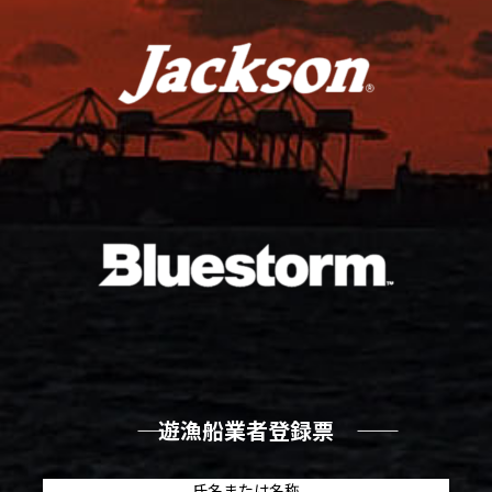
―― 遊漁船業者登録票 ――
氏名または名称