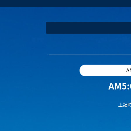
A
AM5:
上記