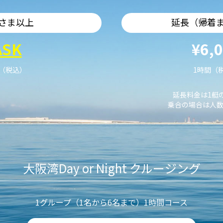
さま以上
延長（帰着
ASK
¥6,
艇（税込）
1時間（
延長料金は1艇
乗合の場合は人数
大阪湾Day or Night クルージング
1グループ（1名から6名まで）1時間コース