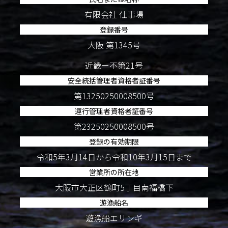
有限会社 仕事場
登録番号
大阪 第1345号
近畿ー不第21号
安全統括管理者資格者証番号
第13250250008500号
運行管理者資格者証番号
第23250250008500号
登録の有効期限
令和5年3月14日から令和10年3月15日まで
営業所の所在地
大阪市大正区鶴町5丁目南福橋下
遊漁船名
遊漁船エリンギ