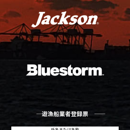
―― 遊漁船業者登録票 ――
氏名または名称