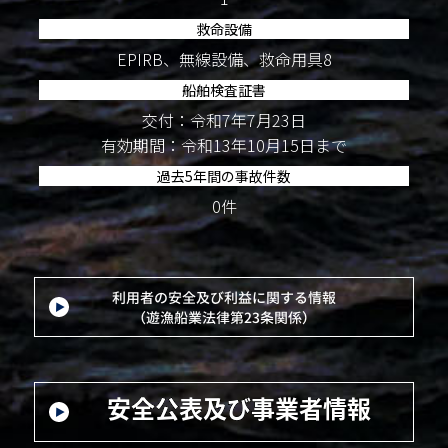
救命設備
EPIRB、無線設備、救命用具8
船舶検査証書
交付：令和7年7月23日
有効期間：令和13年10月15日まで
過去5年間の事故件数
0件