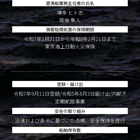
遊漁船業務主任者の氏名
博多 ヒト志
尾後 隼人
損害賠償処置の保険期間
令和7年2月21日から令和8年2月21日まで
東京海上日動火災保険
登録・届け出
令和7年9月11日登録/令和5年8月3日届け出/内航不
定期航路事業
安全の取り組み
法律および条令に基づいた点検、安全保持を遂行
船舶保有数
1