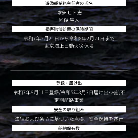
遊漁船業務主任者の氏名
博多 ヒト志
尾後 隼人
損害賠償処置の保険期間
令和7年2月21日から令和8年2月21日まで
東京海上日動火災保険
登録・届け出
令和7年9月11日登録/令和5年8月3日届け出/内航不
定期航路事業
安全の取り組み
法律および条令に基づいた点検、安全保持を遂行
船舶保有数
1