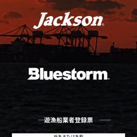
―― 遊漁船業者登録票 ――
氏名または名称