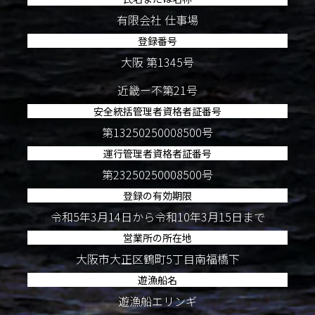
有限会社 仕事場
登録番号
大阪 第1345号
近畿ー不第21号
安全統括管理者資格者証番号
第13250250008500号
運行管理者資格者証番号
第23250250008500号
登録の有効期限
令和5年3月14日から令和10年3月15日まで
営業所の所在地
大阪市大正区鶴町5丁目南福橋下
遊漁船名
遊漁船エリンギ