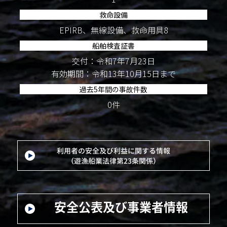
救命設備
EPIRB、無線設備、救命用具8
船舶検査証書
交付：令和7年7月23日
有効期間：令和13年10月15日まで
過去5年間の事故件数
0件