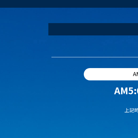
A
AM5:
上記