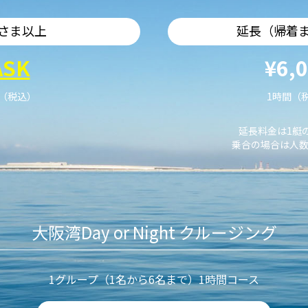
さま以上
延長（帰着
ASK
¥6,
艇（税込）
1時間（
延長料金は1艇
乗合の場合は人数
大阪湾Day or Night クルージング
1グループ（1名から6名まで）1時間コース