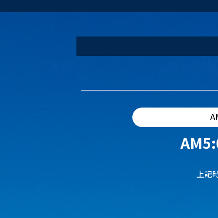
A
AM5:
上記