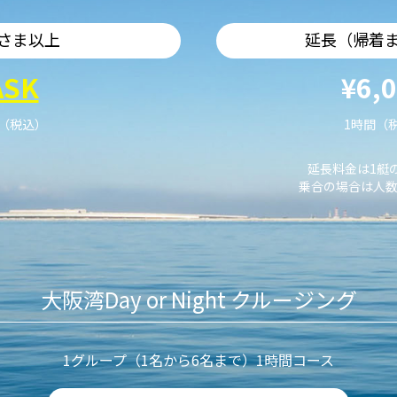
さま以上
延長（帰着
ASK
¥6,
艇（税込）
1時間（
延長料金は1艇
乗合の場合は人数
大阪湾Day or Night クルージング
1グループ（1名から6名まで）1時間コース