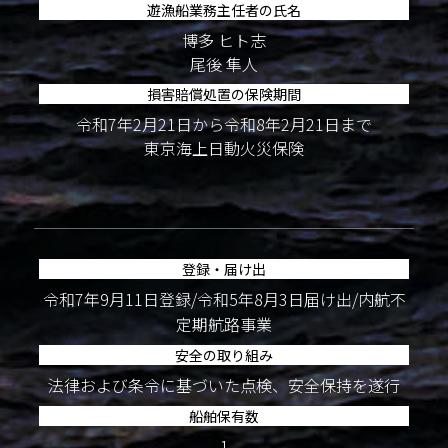
遊漁船業務主任者の氏名
博多 ヒト志
尾後 隼人
損害賠償処置の保険期間
令和7年2月21日から令和8年2月21日まで
東京海上日動火災保険
登録・届け出
令和7年9月11日登録/令和5年8月3日届け出/内航不
定期航路事業
安全の取り組み
法律および条令に基づいた点検、安全保持を遂行
船舶保有数
1