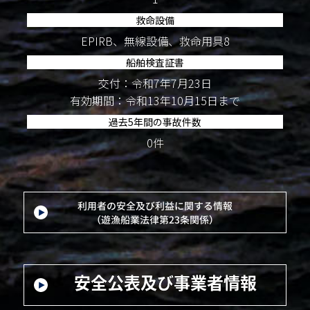
救命設備
EPIRB、無線設備、救命用具8
船舶検査証書
交付：令和7年7月23日
有効期間：令和13年10月15日まで
過去5年間の事故件数
0件