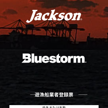
―― 遊漁船業者登録票 ――
氏名または名称