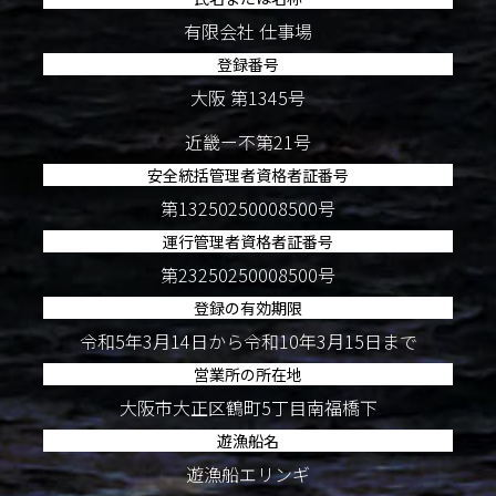
有限会社 仕事場
登録番号
大阪 第1345号
近畿ー不第21号
安全統括管理者資格者証番号
第13250250008500号
運行管理者資格者証番号
第23250250008500号
登録の有効期限
令和5年3月14日から令和10年3月15日まで
営業所の所在地
大阪市大正区鶴町5丁目南福橋下
遊漁船名
遊漁船エリンギ