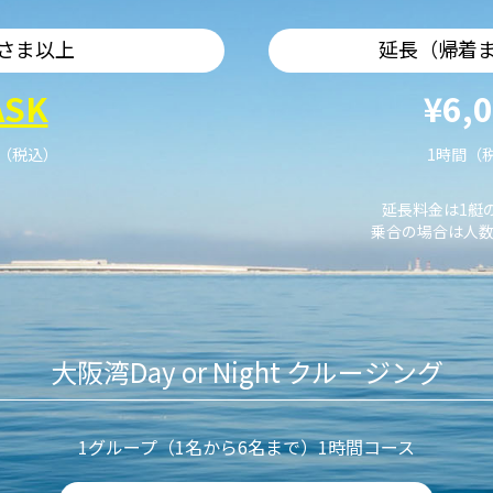
さま以上
延長（帰着
ASK
¥6,
艇（税込）
1時間（
延長料金は1艇
乗合の場合は人数
大阪湾Day or Night クルージング
1グループ（1名から6名まで）1時間コース