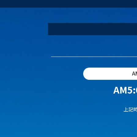
A
AM5:
上記