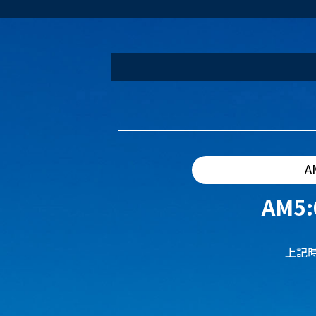
A
AM5:
上記