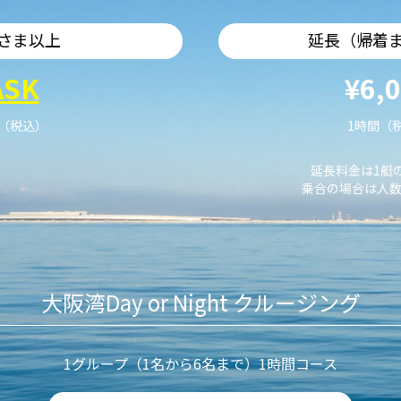
さま以上
延長（帰着
ASK
¥6,
艇（税込）
1時間（
延長料金は1艇
乗合の場合は人数
大阪湾Day or Night クルージング
1グループ（1名から6名まで）1時間コース