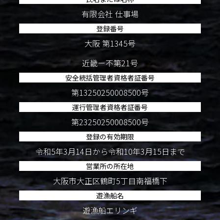
有限会社 仕事場
登録番号
大阪 第1345号
近畿ー不第21号
安全統括管理者資格者証番号
第13250250008500号
運行管理者資格者証番号
第23250250008500号
登録の有効期限
令和5年3月14日から令和10年3月15日まで
営業所の所在地
大阪市大正区鶴町5丁目南福橋下
遊漁船名
遊漁船エリンギ