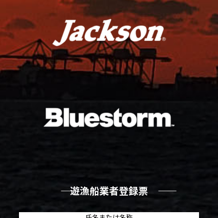
―― 遊漁船業者登録票 ――
氏名または名称