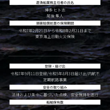
遊漁船業務主任者の氏名
博多 ヒト志
尾後 隼人
損害賠償処置の保険期間
令和7年2月21日から令和8年2月21日まで
東京海上日動火災保険
登録・届け出
令和7年9月11日登録/令和5年8月3日届け出/内航不
定期航路事業
安全の取り組み
法律および条令に基づいた点検、安全保持を遂行
船舶保有数
1