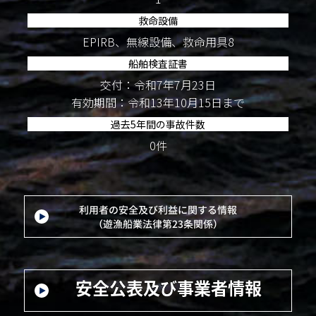
救命設備
EPIRB、無線設備、救命用具8
船舶検査証書
交付：令和7年7月23日
有効期間：令和13年10月15日まで
過去5年間の事故件数
0件