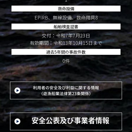
救命設備
EPIRB、無線設備、救命用具8
船舶検査証書
交付：令和7年7月23日
有効期間：令和13年10月15日まで
過去5年間の事故件数
0件