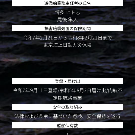
遊漁船業務主任者の氏名
博多 ヒト志
尾後 隼人
損害賠償処置の保険期間
令和7年2月21日から令和8年2月21日まで
東京海上日動火災保険
登録・届け出
令和7年9月11日登録/令和5年8月3日届け出/内航不
定期航路事業
安全の取り組み
法律および条令に基づいた点検、安全保持を遂行
船舶保有数
1