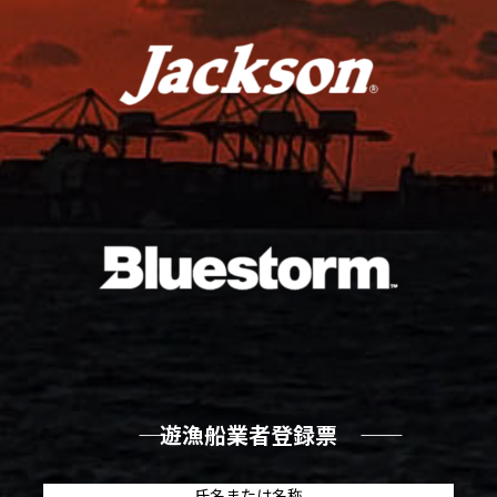
―― 遊漁船業者登録票 ――
氏名または名称