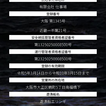
有限会社 仕事場
登録番号
大阪 第1345号
近畿ー不第21号
安全統括管理者資格者証番号
第13250250008500号
運行管理者資格者証番号
第23250250008500号
登録の有効期限
令和5年3月14日から令和10年3月15日まで
営業所の所在地
大阪市大正区鶴町5丁目南福橋下
遊漁船名
遊漁船エリンギ