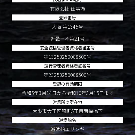
有限会社 仕事場
登録番号
大阪 第1345号
近畿ー不第21号
安全統括管理者資格者証番号
第13250250008500号
運行管理者資格者証番号
第23250250008500号
登録の有効期限
令和5年3月14日から令和10年3月15日まで
営業所の所在地
大阪市大正区鶴町5丁目南福橋下
遊漁船名
遊漁船エリンギ