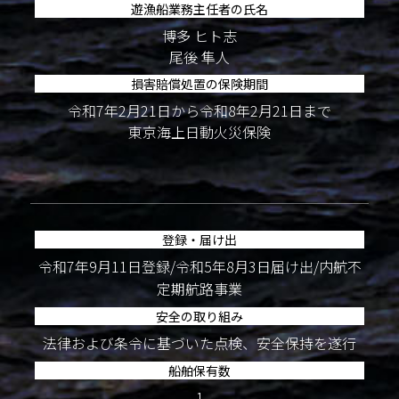
遊漁船業務主任者の氏名
博多 ヒト志
尾後 隼人
損害賠償処置の保険期間
令和7年2月21日から令和8年2月21日まで
東京海上日動火災保険
登録・届け出
令和7年9月11日登録/令和5年8月3日届け出/内航不
定期航路事業
安全の取り組み
法律および条令に基づいた点検、安全保持を遂行
船舶保有数
1