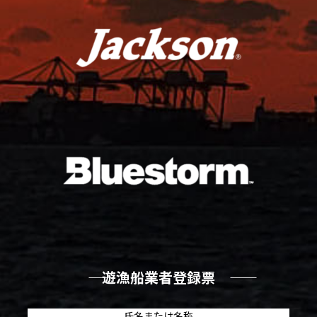
―― 遊漁船業者登録票 ――
氏名または名称