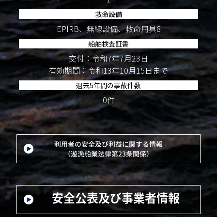
救命設備
EPIRB、無線設備、救命用具8
船舶検査証書
交付：令和7年7月23日
有効期間：令和13年10月15日まで
過去5年間の事故件数
0件