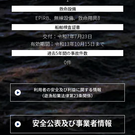
救命設備
EPIRB、無線設備、救命用具8
船舶検査証書
交付：令和7年7月23日
有効期間：令和13年10月15日まで
過去5年間の事故件数
0件