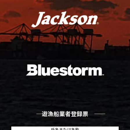
―― 遊漁船業者登録票 ――
氏名または名称