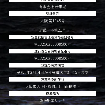
有限会社 仕事場
登録番号
大阪 第1345号
近畿ー不第21号
安全統括管理者資格者証番号
第13250250008500号
運行管理者資格者証番号
第23250250008500号
登録の有効期限
令和5年3月14日から令和10年3月15日まで
営業所の所在地
大阪市大正区鶴町5丁目南福橋下
遊漁船名
遊漁船エリンギ