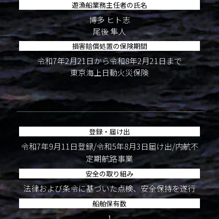
遊漁船業務主任者の氏名
博多 ヒト志
尾後 隼人
損害賠償処置の保険期間
令和7年2月21日から令和8年2月21日まで
東京海上日動火災保険
登録・届け出
令和7年9月11日登録/令和5年8月3日届け出/内航不
定期航路事業
安全の取り組み
法律および条令に基づいた点検、安全保持を遂行
船舶保有数
1