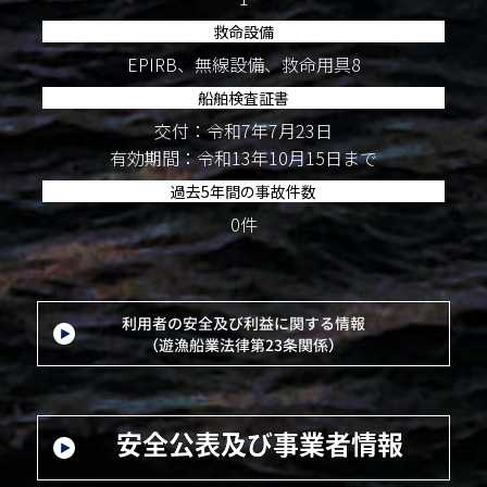
救命設備
EPIRB、無線設備、救命用具8
船舶検査証書
交付：令和7年7月23日
有効期間：令和13年10月15日まで
過去5年間の事故件数
0件