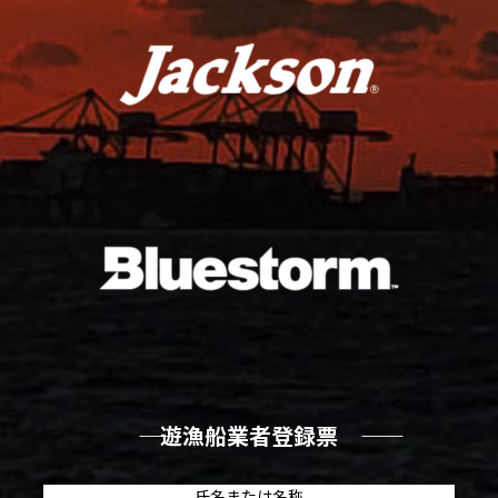
―― 遊漁船業者登録票 ――
氏名または名称