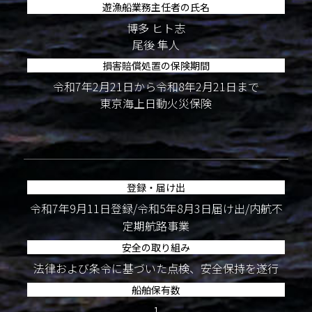
遊漁船業務主任者の氏名
博多 ヒト志
尾後 隼人
損害賠償処置の保険期間
令和7年2月21日から令和8年2月21日まで
東京海上日動火災保険
登録・届け出
令和7年9月11日登録/令和5年8月3日届け出/内航不
定期航路事業
安全の取り組み
法律および条令に基づいた点検、安全保持を遂行
船舶保有数
1