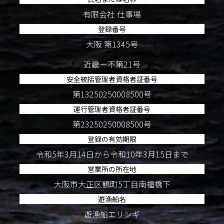
有限会社 仕事場
登録番号
大阪 第1345号
近畿ー不第21号
安全統括管理者資格者証番号
第13250250008500号
運行管理者資格者証番号
第23250250008500号
登録の有効期限
令和5年3月14日から令和10年3月15日まで
営業所の所在地
大阪市大正区鶴町5丁目南福橋下
遊漁船名
遊漁船エリンギ