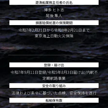
遊漁船業務主任者の氏名
博多 ヒト志
尾後 隼人
損害賠償処置の保険期間
令和7年2月21日から令和8年2月21日まで
東京海上日動火災保険
登録・届け出
令和7年9月11日登録/令和5年8月3日届け出/内航不
定期航路事業
安全の取り組み
法律および条令に基づいた点検、安全保持を遂行
船舶保有数
1