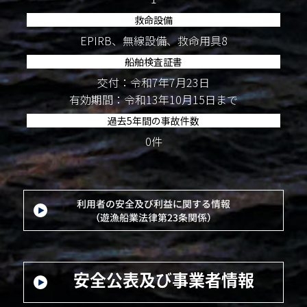
救命設備
EPIRB、無線設備、救命用具8
船舶検査証書
交付：令和7年7月23日
有効期間：令和13年10月15日まで
過去5年間の事故件数
0件