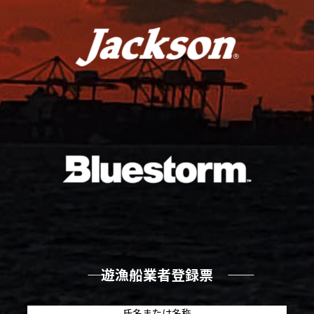
―― 遊漁船業者登録票 ――
氏名または名称