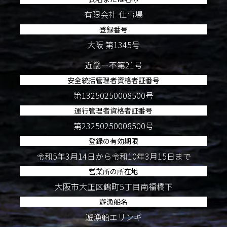
有限会社 仕事場
登録番号
大阪 第1345号
近畿ー不第21号
安全統括管理者資格者証番号
第13250250008500号
運行管理者資格者証番号
第23250250008500号
登録の有効期限
令和5年3月14日から令和10年3月15日まで
営業所の所在地
大阪市大正区鶴町5丁目南福橋下
遊漁船名
遊漁船エリンギ