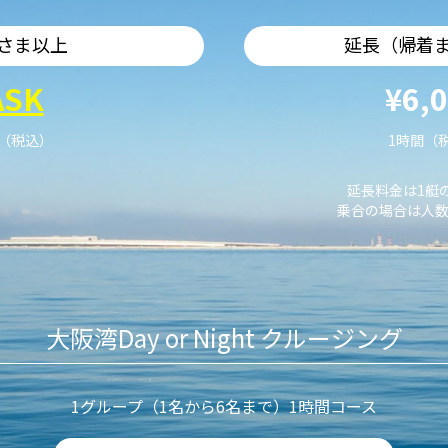
さま以上
延長（帰着
ASK
¥6,
艇（税込）
1時間（
延長料金は1艇
乗合の場合は人数
大阪湾Day or Night クルージング
1グループ（1名から6名まで）1時間コース