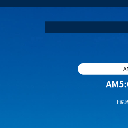
A
AM5:
上記