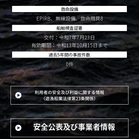
救命設備
EPIRB、無線設備、救命用具8
船舶検査証書
交付：令和7年7月23日
有効期間：令和13年10月15日まで
過去5年間の事故件数
0件