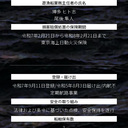
遊漁船業務主任者の氏名
博多 ヒト志
尾後 隼人
損害賠償処置の保険期間
令和7年2月21日から令和8年2月21日まで
東京海上日動火災保険
登録・届け出
令和7年9月11日登録/令和5年8月3日届け出/内航不
定期航路事業
安全の取り組み
法律および条令に基づいた点検、安全保持を遂行
船舶保有数
1