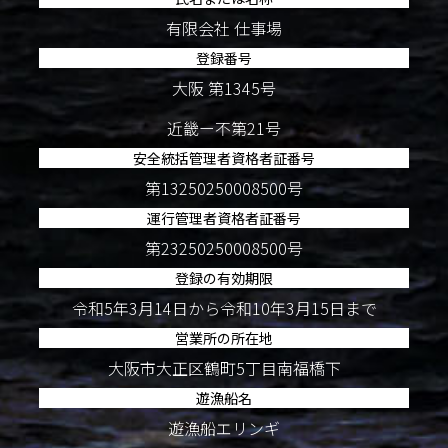
有限会社 仕事場
登録番号
大阪 第1345号
近畿ー不第21号
安全統括管理者資格者証番号
第13250250008500号
運行管理者資格者証番号
第23250250008500号
登録の有効期限
令和5年3月14日から令和10年3月15日まで
営業所の所在地
大阪市大正区鶴町5丁目南福橋下
遊漁船名
遊漁船エリンギ