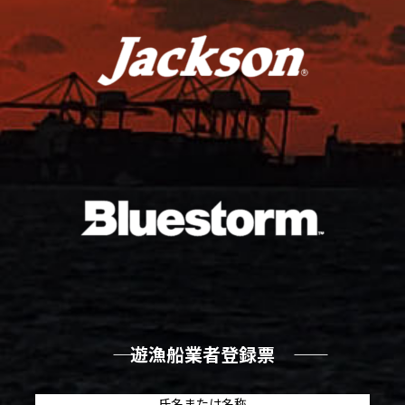
―― 遊漁船業者登録票 ――
氏名または名称